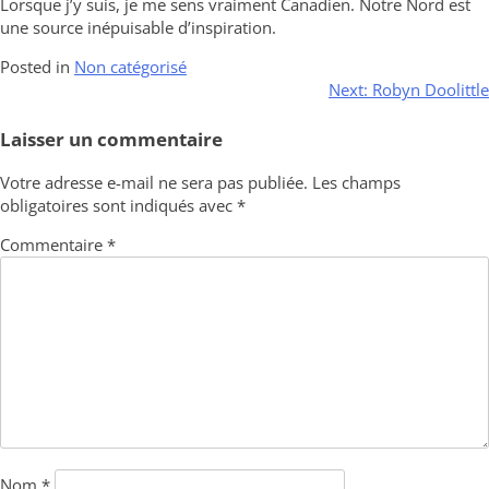
Lorsque j’y suis, je me sens vraiment Canadien. Notre Nord est
une source inépuisable d’inspiration.
Posted in
Non catégorisé
Navigation
Next:
Robyn Doolittle
de
Laisser un commentaire
l’article
Votre adresse e-mail ne sera pas publiée.
Les champs
obligatoires sont indiqués avec
*
Commentaire
*
Nom
*